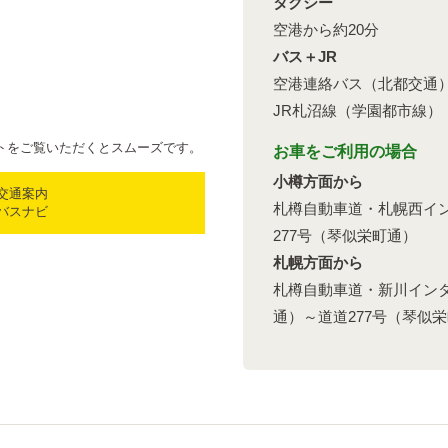
タクシー
」
空港から約20分
バス＋JR
空港連絡バス（北都交通
JR札沼線（学園都市線）
トをご覧いただくとスムーズです。
お車をご利用の場合
小樽方面から
交通案内
札樽自動車道・札幌西イン
バスナビ
277号（琴似栄町通）
札幌方面から
札樽自動車道・新川インタ
通）～道道277号（琴似