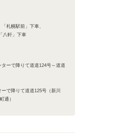
）「札幌駅前」下車、
「八軒」下車
ターで降りて道道124号～道道
ーで降りて道道125号（新川
栄町通）