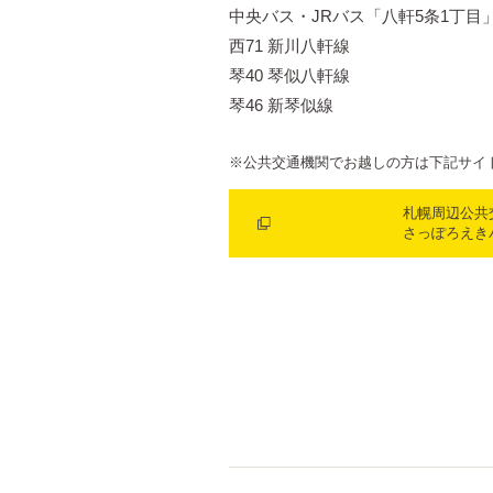
中央バス・JRバス「八軒5条1丁目
西71 新川八軒線
琴40 琴似八軒線
琴46 新琴似線
※公共交通機関でお越しの方は下記サイ
札幌周辺公共
さっぽろえき